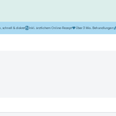
, schnell & diskret
Inkl. ärztlichem Online-Rezept
Über 3 Mio. Behandlungen