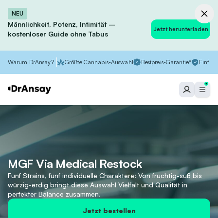
NEU
Männlichkeit, Potenz, Intimität –
Jetzt herunterladen
kostenloser Guide ohne Tabus
Warum DrAnsay?
Größte Cannabis-Auswahl
Bestpreis-Garantie*
Einfach
MGF Via Medical Restock
Fünf Strains, fünf individuelle Charaktere: Von fruchtig-süß bis
würzig-erdig bringt diese Auswahl Vielfalt und Qualität in
perfekter Balance zusammen.
Jetzt bestellen