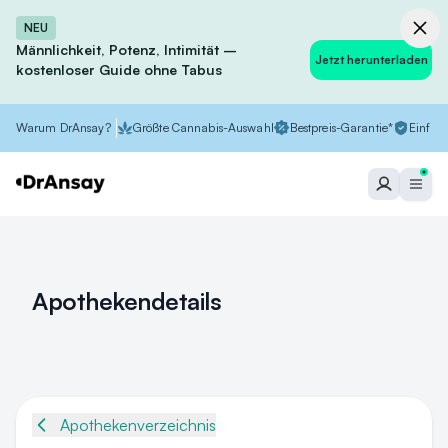
NEU
Männlichkeit, Potenz, Intimität –
Jetzt herunterladen
kostenloser Guide ohne Tabus
Warum DrAnsay?
Größte Cannabis-Auswahl
Bestpreis-Garantie*
Einfach
Apothekendetails
Apothekenverzeichnis