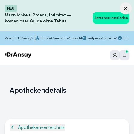
NEU
Männlichkeit, Potenz, Intimität –
Jetzt herunterladen
kostenloser Guide ohne Tabus
Warum DrAnsay?
Größte Cannabis-Auswahl
Bestpreis-Garantie*
Einfach
Apothekendetails
Apothekenverzeichnis