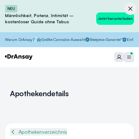
NEU
Männlichkeit, Potenz, Intimität –
Jetzt herunterladen
kostenloser Guide ohne Tabus
Warum DrAnsay?
Größte Cannabis-Auswahl
Bestpreis-Garantie*
Einfach
Apothekendetails
Apothekenverzeichnis