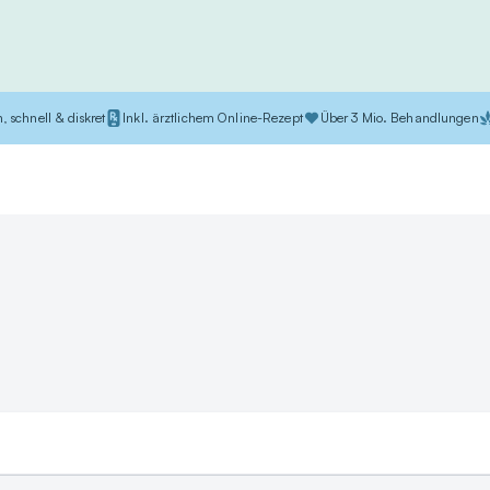
, schnell & diskret
Inkl. ärztlichem Online-Rezept
Über 3 Mio. Behandlungen