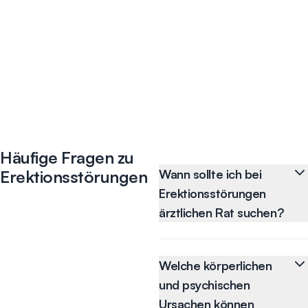
Häufige Fragen zu
Erektionsstörungen
Wann sollte ich bei
Erektionsstörungen
ärztlichen Rat suchen?
Gelegentliche
Probleme bei der
Erektion sind normal
Welche körperlichen
und können vor allem
und psychischen
bei vermehrtem Stress
Ursachen können