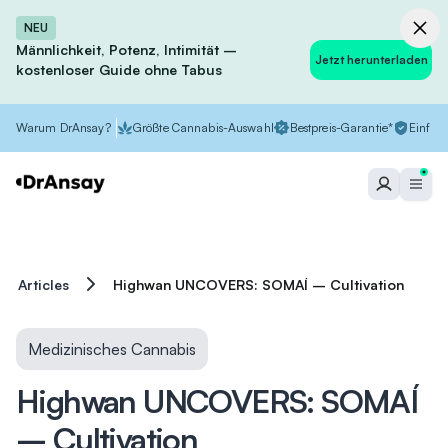
NEU
Männlichkeit, Potenz, Intimität –
Jetzt herunterladen
kostenloser Guide ohne Tabus
Warum DrAnsay?
Größte Cannabis-Auswahl
Bestpreis-Garantie*
Einfach
Articles
Highwan UNCOVERS: SOMAÍ – Cultivation
Medizinisches Cannabis
Highwan UNCOVERS: SOMAÍ
– Cultivation