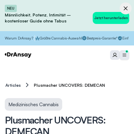
NEU
Männlichkeit, Potenz, Intimität –
Jetzt herunterladen
kostenloser Guide ohne Tabus
Warum DrAnsay?
Größte Cannabis-Auswahl
Bestpreis-Garantie*
Einfach
Articles
Plusmacher UNCOVERS: DEMECAN
Medizinisches Cannabis
Plusmacher UNCOVERS:
DEMECAN