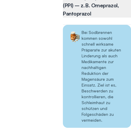
Mögliche
mehrere Stunden und
(PPI) – z. B. Omeprazol,
Nebenwirkungen:
helfen, wiederkehrendes
Pantoprazol
Häufig: Völlegefühl
Sodbrennen zu
PPI hemmen die
Weitere: Verstopfung
verhindern.
Magensäureproduktion
oder Durchfall
Bei Sodbrennen
besonders effektiv und
Mögliche
kommen sowohl
eignen sich bei häufigem
Wichtiger Hinweis:
schnell wirksame
Nebenwirkungen:
oder chronischem
Sie behandeln die
Präparate zur akuten
Häufig: Kopfschmerzen,
Sodbrennen.
Linderung als auch
Symptome nur kurzfristig
Müdigkeit
Medikamente zur
und nicht die Ursache von
Weitere: Schwindel,
nachhaltigen
Mögliche
chronischem Reflux.
selten Hautreaktionen
Reduktion der
Nebenwirkungen:
Magensäure zum
Häufig:
Einsatz. Ziel ist es,
Wichtiger Hinweis:
Bauchschmerzen,
Beschwerden zu
Bei anhaltendem
kontrollieren, die
Blähungen, Durchfall
Sodbrennen sollte ärztlich
Schleimhaut zu
Weitere:
geprüft werden, ob eine
schützen und
Kopfschmerzen,
Folgeschäden zu
langfristige Therapie
Schwindel
vermeiden.
sinnvoll ist.