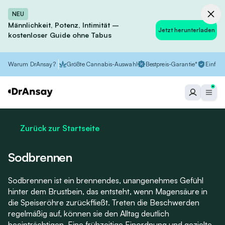
NEU
Männlichkeit, Potenz, Intimität –
Jetzt herunterladen
kostenloser Guide ohne Tabus
Warum DrAnsay?
Größte Cannabis-Auswahl
Bestpreis-Garantie*
Einfach
Zurück zur Startseite
Sodbrennen
Sodbrennen ist ein brennendes, unangenehmes Gefühl
hinter dem Brustbein, das entsteht, wenn Magensäure in
die Speiseröhre zurückfließt. Treten die Beschwerden
regelmäßig auf, können sie den Alltag deutlich
beeinträchtigen. Eine frühzeitige Einordnung und gezielte