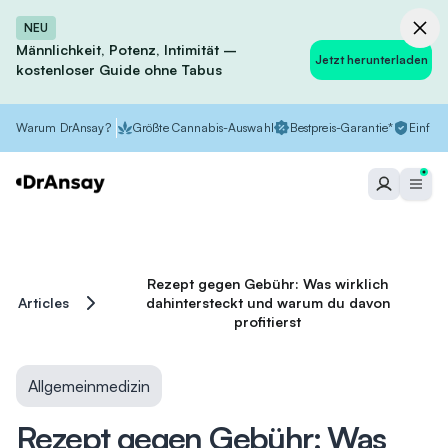
NEU
Männlichkeit, Potenz, Intimität –
Jetzt herunterladen
kostenloser Guide ohne Tabus
Warum DrAnsay?
Größte Cannabis-Auswahl
Bestpreis-Garantie*
Einfach
Rezept gegen Gebühr: Was wirklich
Articles
dahintersteckt und warum du davon
profitierst
Allgemeinmedizin
Rezept gegen Gebühr: Was